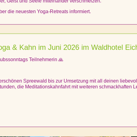
er, Geist und Seele miteinander verschmelzen.
er die neuesten Yoga-Retreats informiert.
oga & Kahn im Juni 2026 im Waldhotel Eic
aubssonntags Teilnehmerin 🙏
chönen Spreewald bis zur Umsetzung mit all deinen liebevoll
nden, die Meditationskahnfahrt mit weiteren schmackhaften Le