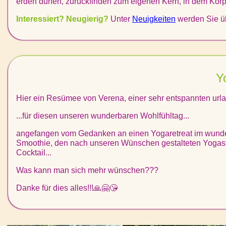
erden dürfen, zurückfinden zum eigenen Kern, in dem Körp
Interessiert? Neugierig?
Unter
Neuigkeiten
werden Sie üb
Y
Hier ein Resümee von Verena, einer sehr entspannten url
...für diesen unseren wunderbaren Wohlfühltag...
angefangen vom Gedanken an einen Yogaretreat im wunders
Smoothie, den nach unseren Wünschen gestalteten Yogastu
Cocktail...
Was kann man sich mehr wünschen???
Danke für dies alles!!!🙏🤗😘